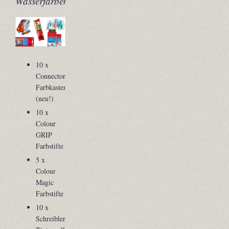
Wasserfarbensets!
10 x
Connector
Farbkasten
(neu!)
10 x
Colour
GRIP
Farbstifte
5 x
Colour
Magic
Farbstifte
10 x
Schreiblern-