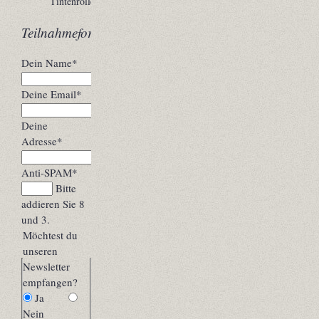
Tintenroller
Teilnahmeformular
Pflichtfeld
Dein Name
*
Pflichtfeld
Deine Email
*
Pflichtfeld
Deine
Adresse
*
Pflichtfeld
Anti-SPAM
*
Bitte
addieren Sie 8
und 3.
Möchtest du
unseren
Newsletter
empfangen?
Ja
Nein