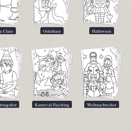
a Claus
Osterhase
Halloween
stagsfest
Karneval-Fasching
Weihnachtschor