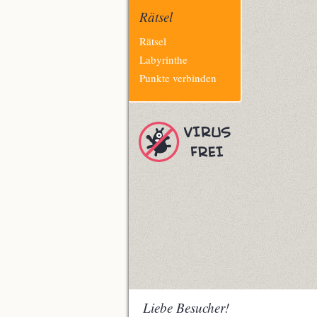
Rätsel
Navigation
Rätsel
überspringen
Labyrinthe
Punkte verbinden
Liebe Besucher!