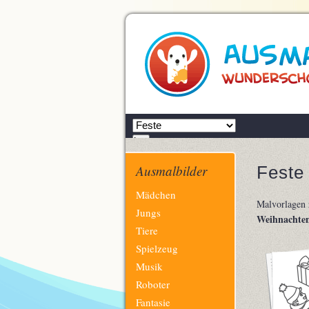
Zielseite
Los
Ausmalbilder
Feste
Navigation
Mädchen
Malvorlagen 
überspringen
Jungs
Weihnachte
Tiere
Spielzeug
Musik
Roboter
Fantasie