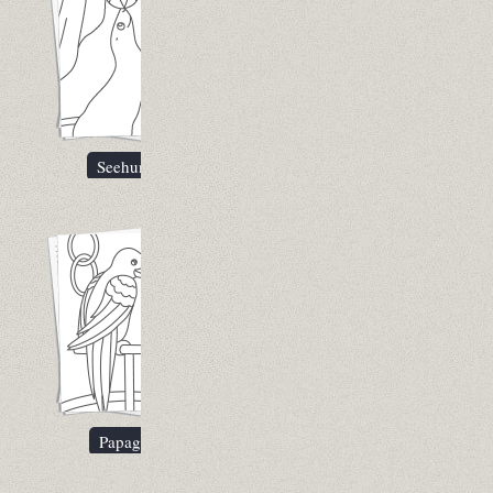
Seehund
Papagei