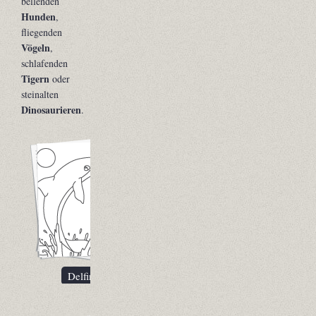
bellenden
Hunden
,
fliegenden
Vögeln
,
schlafenden
Tigern
oder
steinalten
Dinosaurieren
.
Delfin