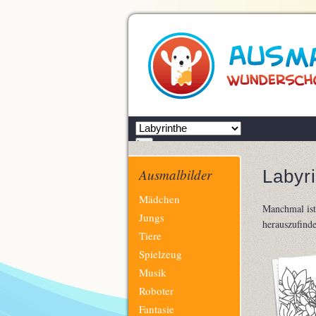
Zielseite
Los
Ausmalbilder
Labyri
Navigation
Mädchen
Manchmal ist
überspringen
Jungs
herauszufinde
Tiere
Spielzeug
Musik
Roboter
Fantasie