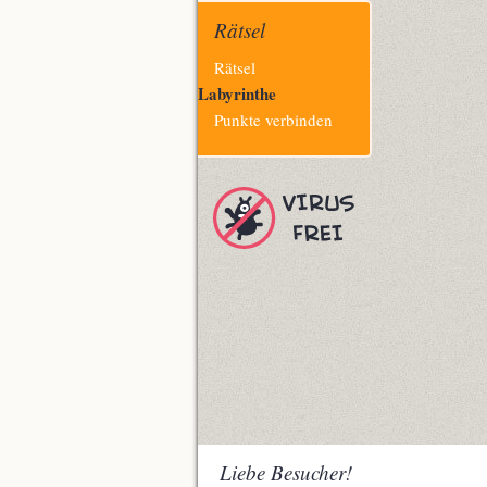
Rätsel
Navigation
Rätsel
überspringen
Labyrinthe
Punkte verbinden
Liebe Besucher!