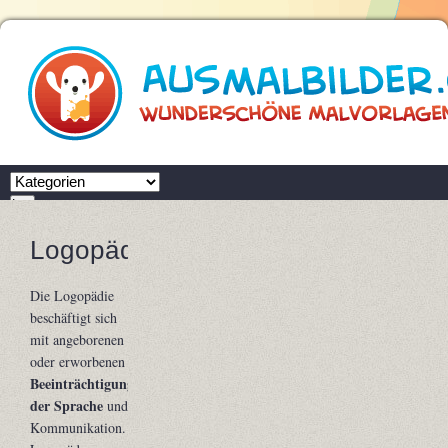
Zielseite
Los
Ausmalbilder.com
Logopädie
Glossar
Logopädie
Die Logopädie
beschäftigt sich
mit angeborenen
oder erworbenen
Beeinträchtigungen
der Sprache
und
Kommunikation.