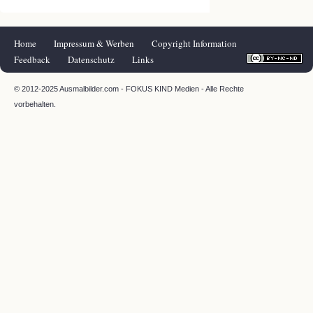
Navigation
Home
Impressum & Werben
Copyright Information
überspringen
Feedback
Datenschutz
Links
© 2012-2025 Ausmalbilder.com - FOKUS KIND Medien - Alle Rechte
vorbehalten.