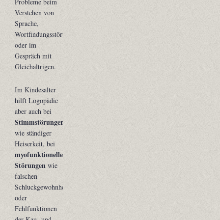
Probleme beim
Verstehen von
Sprache,
Wortfindungsstörungen
oder im
Gespräch mit
Gleichaltrigen.
Im Kindesalter
hilft Logopädie
aber auch bei
Stimmstörungen
wie ständiger
Heiserkeit, bei
myofunktionellen
Störungen
wie
falschen
Schluckgewohnheiten
oder
Fehlfunktionen
der Kau- und