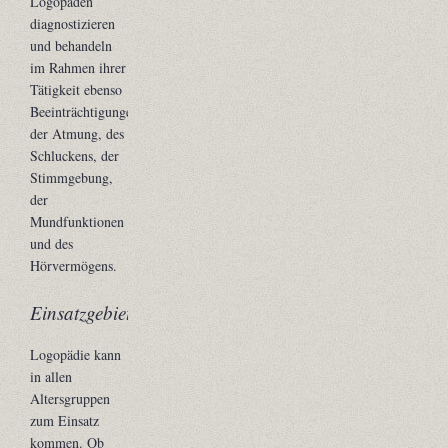
Logopäden
diagnostizieren
und behandeln
im Rahmen ihrer
Tätigkeit ebenso
Beeinträchtigungen
der Atmung, des
Schluckens, der
Stimmgebung,
der
Mundfunktionen
und des
Hörvermögens.
Einsatzgebiete
Logopädie kann
in allen
Altersgruppen
zum Einsatz
kommen. Ob