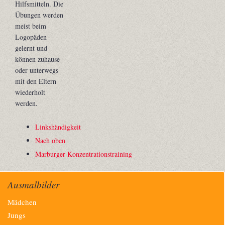
Hilfsmitteln. Die
Übungen werden
meist beim
Logopäden
gelernt und
können zuhause
oder unterwegs
mit den Eltern
wiederholt
werden.
Linkshändigkeit
Nach oben
Marburger Konzentrationstraining
Ausmalbilder
Navigation
Mädchen
überspringen
Jungs