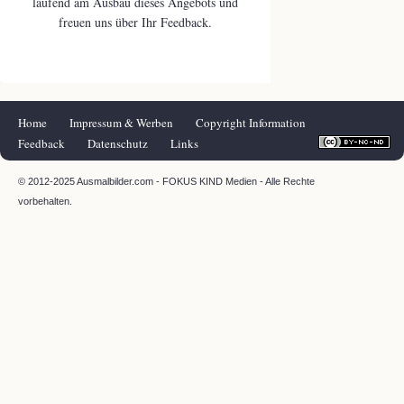
laufend am Ausbau dieses Angebots und
freuen uns über Ihr Feedback.
Navigation
Home
Impressum & Werben
Copyright Information
überspringen
Feedback
Datenschutz
Links
© 2012-2025 Ausmalbilder.com - FOKUS KIND Medien - Alle Rechte
vorbehalten.