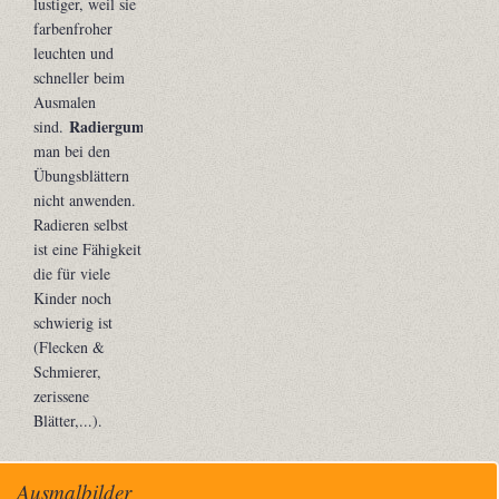
lustiger, weil sie
farbenfroher
leuchten und
schneller beim
Ausmalen
Radiergummis
sind.
sollte
man bei den
Übungsblättern
nicht anwenden.
Radieren selbst
ist eine Fähigkeit
die für viele
Kinder noch
schwierig ist
(Flecken &
Schmierer,
zerissene
Blätter,...).
Ausmalbilder