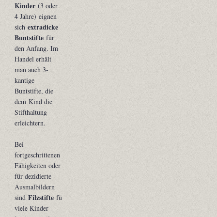
Kinder
(3 oder
4 Jahre) eignen
extradicke
sich
Buntstifte
für
den Anfang. Im
Handel erhält
man auch 3-
kantige
Buntstifte, die
dem Kind die
Stifthaltung
erleichtern.
Bei
fortgeschrittenen
Fähigkeiten oder
für dezidierte
Ausmalbildern
Filzstifte
sind
für
viele Kinder