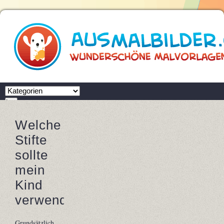
Zielseite
Los
Ausmalbilder.com
Welche
FAQ
Welche Stifte sollte mein Kind verwenden?
Stifte
sollte
mein
Kind
verwenden?
Grundsätzlich